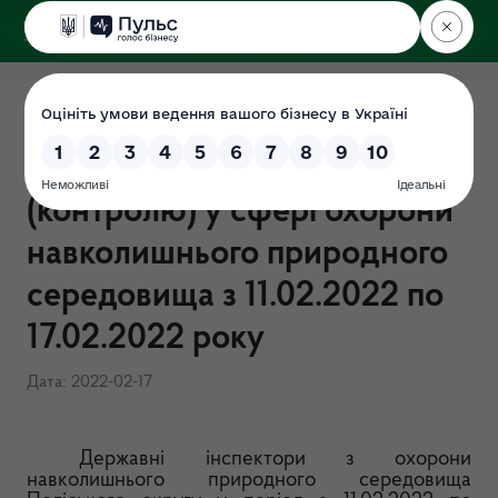
ДЕРЖЕКОІНСПЕКЦІЯ
Поліського округу
Результати здійснення
державного нагляду
(контролю) у сфері охорони
навколишнього природного
середовища з 11.02.2022 по
17.02.2022 року
Дата: 2022-02-17
Державні інспектори з охорони
навколишнього природного середовища