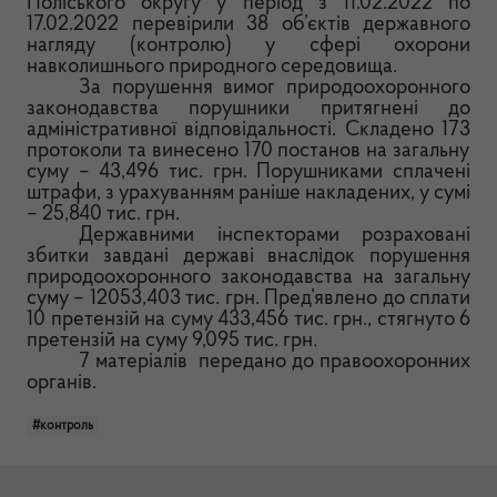
Поліського округу у період з
11.02
.2022 по
17.02
.2022 перевірили
38
об’єктів державного
нагляду (контролю) у сфері охорони
навколишнього природного середовища.
За порушення вимог природоохоронного
законодавства порушники притягнені до
адміністративної відповідальності.
Складено 1
73
протоколи та винесено 170 постанов на загальну
суму – 43,496 тис. грн. Порушниками сплачені
штрафи, з урахуванням раніше накладених, у сумі
– 25,840 тис. грн.
Державними інспекторами розраховані
збитки завдані державі внаслідок порушення
природоохоронного законодавства на загальну
суму – 12053,403
тис. грн.
Пред’явлено до сплати
10 претензій на суму 433,456 тис. грн., стягнуто 6
претензій на суму 9,095 тис. грн
.
7
матеріалів
передано до правоохоронних
органів.
#контроль