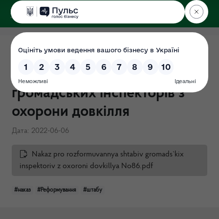
ДЕРЖЕКОІНСПЕКЦІЯ
Поліського округу
Наказ №86 від 06.06.2022
про розформування штабів
громадських інспекторів з
охорони довкілля
Дата: 2022-06-06
Nakaz pro rozformuvannya shtabiv gromads`kix
inspektoriv z oxoroni dovkillya No86.pdf
#наказ
#Реформування
#штабу