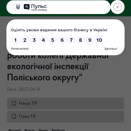
ДЕРЖЕКОІНСПЕКЦІЯ
Поліського округу
Наказ 136-ОД від 16.06.2022
"Про затвердження плану
роботи колегії Державної
екологічної інспекції
Поліського округу"
Дата: 2022-06-16
Наказ.TIF
План.TIF