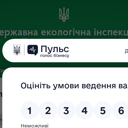
ержавна екологічна інспекц
Поліського округу
Офіційний веб-портал
ИВНА БАЗА
ЗВ’ЯЗКИ ІЗ ГРОМАДСЬКІСТЮ ТА ЗМІ
ПУБЛІ
оведення заняття з персонало
нарадивід 15.11.21.docx