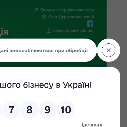
Людям із порушенням зору
Сайт Держекоінспекції
ія
Електронний кабінет
ЧНА ІНФОРМАЦІЯ
НОВИНИ
м