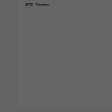
#№12
#навчання