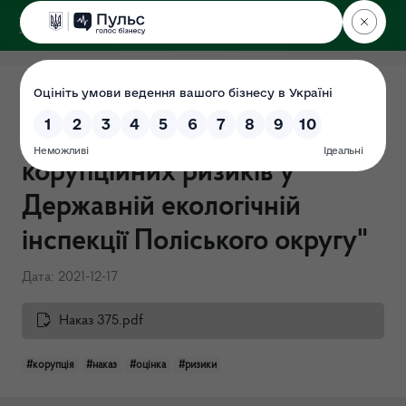
ДЕРЖЕКОІНСПЕКЦІЯ
Поліського округу
Наказ від 17.12.2021 №375-
ОД "Про проведення оцінки
корупційних ризиків у
Державній екологічній
інспекції Поліського округу"
Дата: 2021-12-17
Наказ 375.pdf
#корупція
#наказ
#оцінка
#ризики