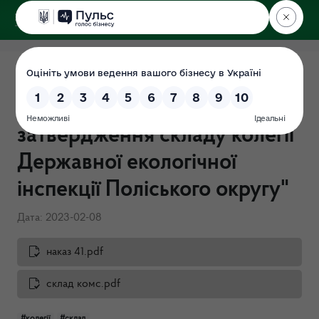
ДЕРЖЕКОІНСПЕКЦІЯ
Поліського округу
Наказ №41-ОД від
08.02.2023 "Про
затвердження складу колегії
Державної екологічної
інспекції Поліського округу"
Дата: 2023-02-08
наказ 41.pdf
склад комс.pdf