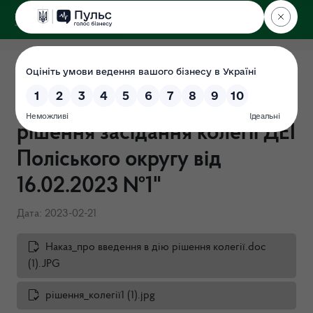
ДЕРЖЕКОІНСПЕКЦІЯ
Поліського округу
Наказ від 21.02.2023 №57-
ОД "Про введення в дію
рішення засідання колегії ДЕІ
Поліського округу від
16.02.2023 №1"
Дата: 2023-02-21
Наказ_про введення в дію рішення колегії.doc
(1).JPG
рішення_колегії1 (1).jpg