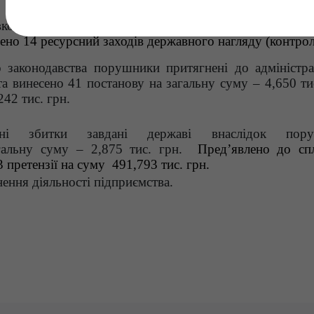
вколишнього природного середовища Поліського ок
ено 14 ресурсний заходів державного нагляду (контро
законодавства порушники притягнені до адміністра
а винесено 41 постанову на загальну суму – 4,650 тис
242 тис. грн.
ані збитки завдані державі внаслідок пору
гальну суму – 2,875 тис. грн.
Пред’явлено до сп
 3 претензії на суму 491,793 тис. грн.
ення діяльності підприємства.