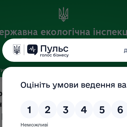
ержавна екологічна інспекц
Поліського округу
Офіційний веб-портал
ИВНА БАЗА
ЗВ’ЯЗКИ ІЗ ГРОМАДСЬКІСТЮ ТА ЗМІ
ПУБЛІ
ржавного нагляду (контролю) у
нього природного середовища з
 року