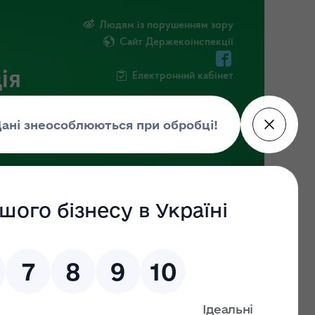
Людям із порушенням зору
Сайт Держекоінспекції
ія
Електронний кабінет
ЧНА ІНФОРМАЦІЯ
НОВИНИ