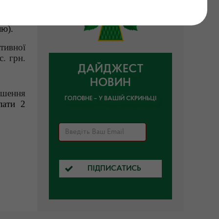
ругу у
лю).
тивної
. грн.
ДАЙДЖЕСТ
НОВИН
шення
ГОЛОВНЕ – У ВАШІЙ СКРИНЬЦІ
лати 2
ПІДПИСАТИСЬ