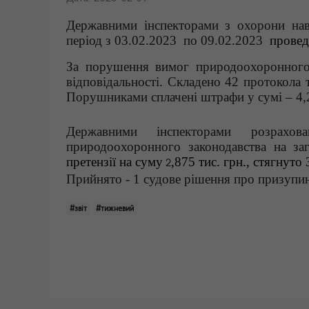
Державними інспекторами з охорони на
період з 03
.02
.2023 по 09.02.2023
провед
За порушення вимог природоохоронного 
відповідальності.
Складено 42 протокола т
Порушниками сплачені штрафи
у сумі – 4,
Державними інспекторами розрахов
природоохоронного законодавства на за
претензії на суму
,875 тис. грн., стягнуто
2
Прийнято - 1 судове рішення про призупин
#звіт
#тижневий