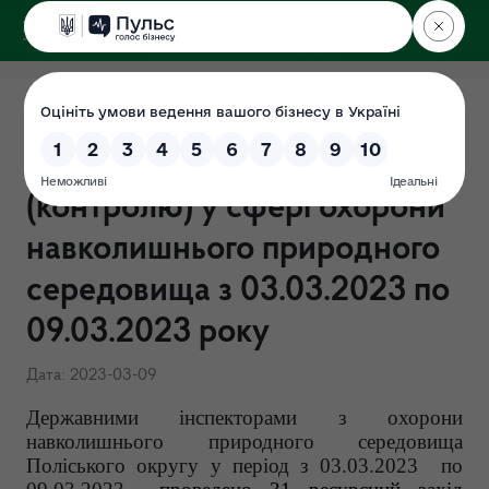
ДЕРЖЕКОІНСПЕКЦІЯ
Поліського округу
Результати здійснення
державного нагляду
(контролю) у сфері охорони
навколишнього природного
середовища з 03.03.2023 по
09.03.2023 року
Дата: 2023-03-09
Державними інспекторами з охорони
навколишнього природного середовища
Поліського округу у період з 03
.03
.2023 по