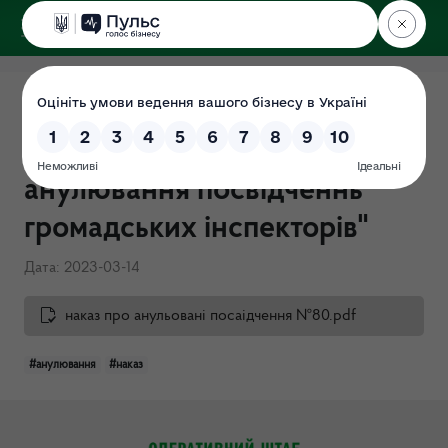
ДЕРЖЕКОІНСПЕКЦІЯ
Поліського округу
Наказ №80-ОД від
14.08.2023 р. "Про
анулювання посвідченнь
громадських інспекторів"
Дата: 2023-03-14
наказ про анульовані посаідчення №80.pdf
#анулювання
#наказ