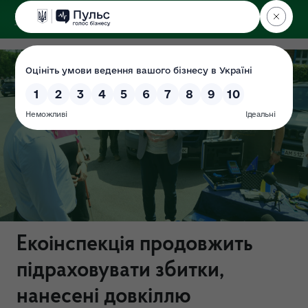
ДЕРЖЕКОІНСПЕКЦІЯ
Поліського округу
Екоінспекція продовжить
підраховувати збитки,
нанесені довкіллю