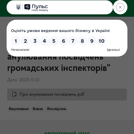
ДЕРЖЕКОІНСПЕКЦІЯ
Поліського округу
Наказ № 361-ОД від
01.11.2023 р. "Про
анулювання посвідчень
громадських інспекторів"
Дата: 2023-11-01
Про анулювання посвідчень.pdf
#анулювання
#наказ
#посвідчень