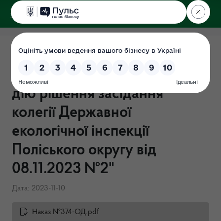
ДЕРЖЕКОІНСПЕКЦІЯ
Поліського округу
Наказ від 10.11.2023 року
№374-ОД "Про введення в
дію рішення засідання
колегії Державної
екологічної інспекції
Поліського округу від
08.11.2023 №2"
Дата: 2023-11-10
Наказ №374-ОД.pdf