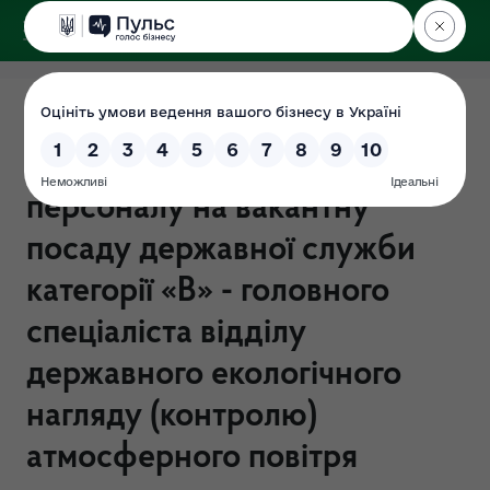
ДЕРЖЕКОІНСПЕКЦІЯ
Поліського округу
Про переможця за
результатами підбору
персоналу на вакантну
посаду державної служби
категорії «В» - головного
спеціаліста відділу
державного екологічного
нагляду (контролю)
атмосферного повітря