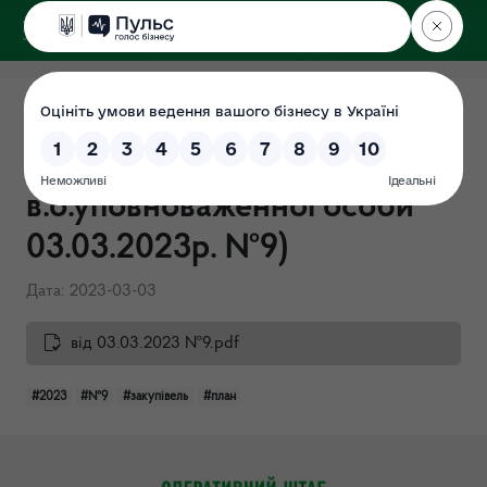
ДЕРЖЕКОІНСПЕКЦІЯ
Поліського округу
Річний план закупівель на
2023 рік ( затверджений
в.о.уповноваженної особи
03.03.2023р. №9)
Дата: 2023-03-03
від 03.03.2023 №9.pdf
#2023
#№9
#закупівель
#план