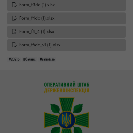
Form_f3dc (1).xlsx
Form_f4dc (1).xlsx
Form_f4_4 (1).xlsx
Form_f5dc_v1 (1).xlsx
#2021р
#баланс
#звітність