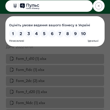
ДЕРЖЕКОІНСПЕКЦІЯ
Поліського округу
РІЧНА ФІНАНСОВА
ЗВІТНІСТЬ за 2021 рік
Дата: 2022-01-01
Form_f_d10 (1).xlsx
Form_f1dc (1).xlsx
Form_2dc (2).xlsx
Form_f_d20 (1).xlsx
Form_f4dc (1).xlsx