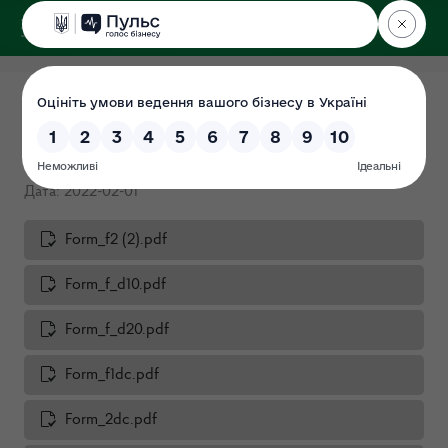
ДЕРЖЕКОІНСПЕКЦІЯ
Поліського округу
РІЧНА ФІНАНСОВА
ЗВІТНІСТЬ за 2022 рік
Дата: 2022-02-01
Form_f2 (2).pdf
Form_f_d10.pdf
Form_f_d20.pdf
Form_f1dc.pdf
Form_2dc.pdf