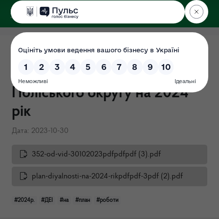
ДЕРЖЕКОІНСПЕКЦІЯ
Поліського округу
План роботи Державної
екологічної інспекції
Поліського округу на 2024
рік
Дата: 2023-10-30
352-od-vid-30102023pdfpdfpdf (3).pdf
plan-diyalnosti-na-2024-rikpdfpdf-3pdf (2).pdf
#2024р.
#ДЕІ
#на
#план
#роботи