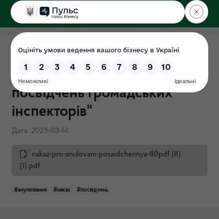
ДЕРЖЕКОІНСПЕКЦІЯ
Поліського округу
Наказ від 14.03.2023 №80-
ОД "Про анулювання
посвідчень громадських
інспекторів"
Дата: 2023-03-14
nakaz-pro-anulovani-posaidchennya-80pdf (8)
(1).pdf
#анулювання
#наказ
#посвідчень