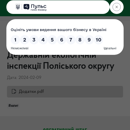
ДЕРЖЕКОІНСПЕКЦІЯ
Поліського округу
Порядок доступу до
публічної інформації в
Державній екологічній
інспекції Поліського округу
Дата: 2024-02-09
Додатки.pdf
#запит