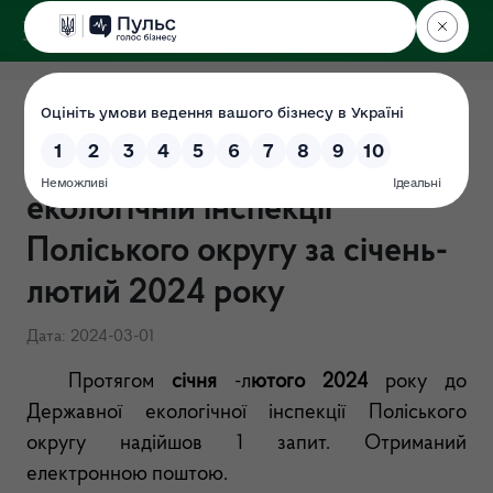
ДЕРЖЕКОІНСПЕКЦІЯ
Поліського округу
Підсумки роботи із запитами
на інформацію у Державній
екологічній інспекції
Поліського округу за січень-
лютий 2024 року
Дата: 2024-03-01
Протягом
січня
-л
ютого 2024
року до
Державної екологічної інспекції Поліського
округу надійшов 1 запит. Отриманий
електронною поштою.