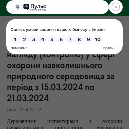
ДЕРЖЕКОІНСПЕКЦІЯ
Поліського округу
ЗВІТ щодо результатів
здійснення державного
нагляду (контролю) у сфері
охорони навколишнього
природного середовища за
період з 15.03.2024 по
21.03.2024
Дата: 2024-03-22
Державними інспекторами з охорони
навколишнього природного середовища