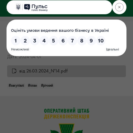
ДЕРЖЕКОІНСПЕКЦІЯ
Поліського округу
Річний план закупівель від
26.03.2024 №14
Дата: 2024-04-01
від 26.03.2024_№14.pdf
#закупівлі
#план
#річний