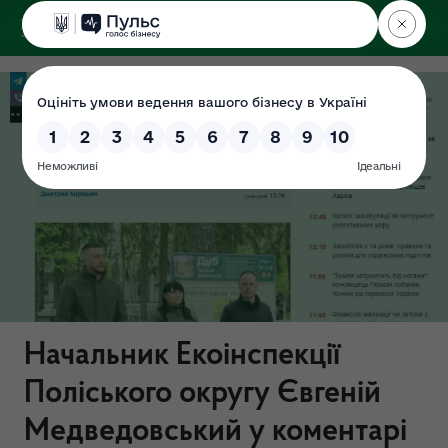
ДЕРЖЕКОІНСПЕКЦІЯ
Поліського округу
Начальник Екоінспекції
Поліського округу Євгеній
Медведовський у коментарі