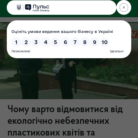
ДЕРЖЕКОІНСПЕКЦІЯ
Поліського округу
Чому варто відмовитися від
екологічно небезпечних
пластикових квітів та