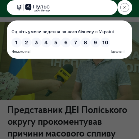
ДЕРЖЕКОІНСПЕКЦІЯ
Поліського округу
Представник ДЕІ Поліського
округу прокоментував
причини масового спливу