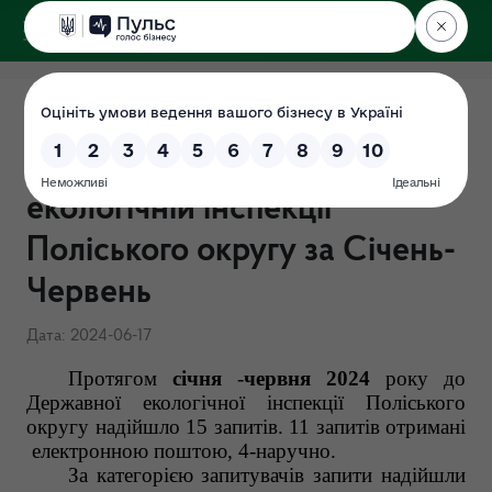
ДЕРЖЕКОІНСПЕКЦІЯ
Поліського округу
Підсумки роботи із запитами
на інформацію у Державній
екологічній інспекції
Поліського округу за Січень-
Червень
Дата: 2024-06-17
Протягом
січня
-
червня 2024
року до
Державної екологічної інспекції Поліського
округу надійшло 15 запитів. 11 запитів отримані
електронною поштою, 4-наручно.
За категорією запитувачів запити надійшли