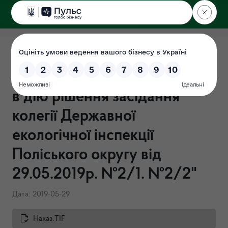
ДЕРЖЕКОІНСПЕКЦІЯ
Поліського округу
Наказ №65-ОД від
29.05.2019 р. "Про введення
в дію рішення засідання
колегії Державної
екологічної інспекції
Поліського округу від
29.05.2019р. №2/1. №2/2"
Дата: 2019-05-29
Наказ.TIF