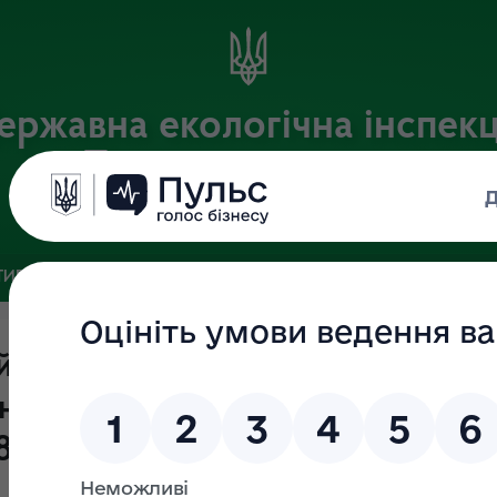
ержавна екологічна інспекц
Поліського округу
Офіційний веб-портал
ИВНА БАЗА
ЗВ’ЯЗКИ ІЗ ГРОМАДСЬКІСТЮ ТА ЗМІ
ПУБЛІ
ійснення державного нагляду
они навколишнього природного
8.06.2024 по 04.07.2024