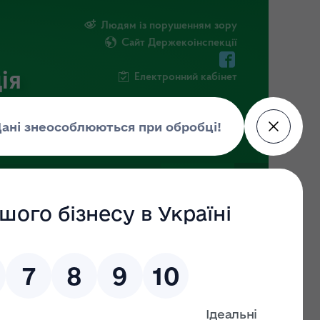
Людям із порушенням зору
Сайт Держекоінспекції
ія
Електронний кабінет
ЧНА ІНФОРМАЦІЯ
НОВИНИ