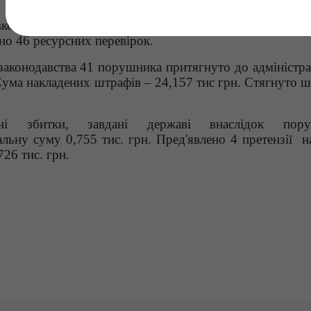
вколишнього природного середовища Поліського ок
но 46 ресурсних перевірок.
аконодавства 41 порушника притягнуто до адміністра
Сума накладених штрафів – 24,157 тис грн. Стягнуто ш
ані збитки, завдані державі внаслідок пору
льну суму 0,755 тис. грн. Пред'явлено 4 претензії н
726 тис. грн.