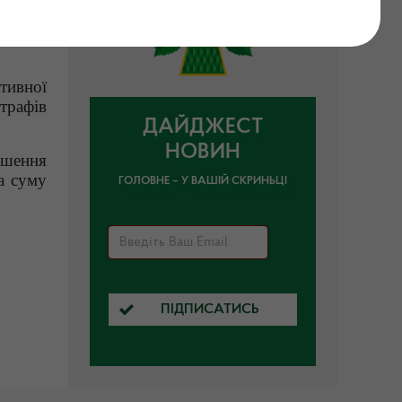
ругу у
тивної
трафів
ДАЙДЖЕСТ
НОВИН
шення
а суму
ГОЛОВНЕ – У ВАШІЙ СКРИНЬЦІ
ПІДПИСАТИСЬ