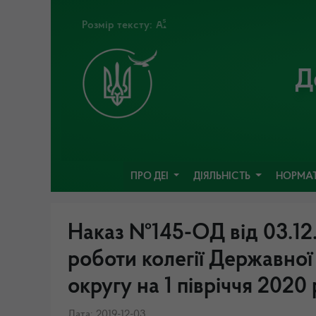
Розмір тексту:
Д
ПРО ДЕІ
ДІЯЛЬНІСТЬ
НОРМАТ
Наказ №145-ОД від 03.12
роботи колегії Державної 
округу на 1 півріччя 2020 
Дата: 2019-12-03