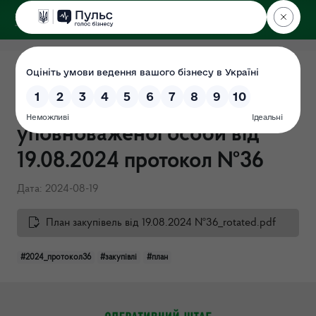
ДЕРЖЕКОІНСПЕКЦІЯ
Поліського округу
Річні плани закупівель на
2024 (затверджено в.о
уповноваженої особи від
19.08.2024 протокол №36
Дата: 2024-08-19
План закупівель від 19.08.2024 №36_rotated.pdf
#2024_протокол36
#закупівлі
#план