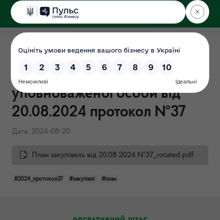
ДЕРЖЕКОІНСПЕКЦІЯ
Поліського округу
Річні плани закупівель на
2024 (затверджено в.о
уповноваженої особи від
20.08.2024 протокол №37
Дата: 2024-08-20
План закупівель від 20.08.2024 №37_rotated.pdf
#2024_протокол37
#закупівлі
#план