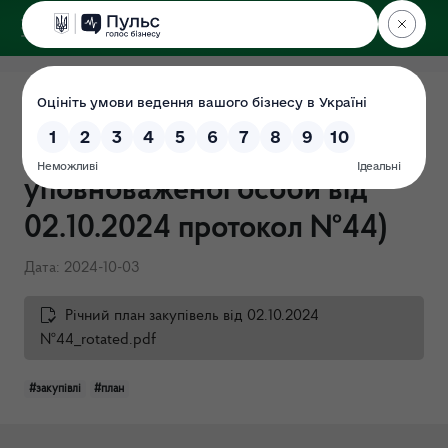
ДЕРЖЕКОІНСПЕКЦІЯ
Поліського округу
Річні плани закупівель на
2024 (затверджено в.о
уповноваженої особи від
02.10.2024 протокол №44)
Дата: 2024-10-03
Річний план закупівель від 02.10.2024
№44_rotated.pdf
#закупівлі
#план