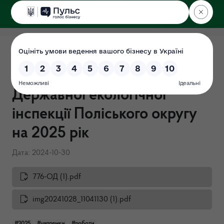
ДЕРЖЕКОІНСПЕКЦІЯ
Поліського округу
План діяльності та
визначених пріоритетів
Державної екологічної
інспекції Поліського округу
на 2025 рік
Дата: 2024-10-30
776-ОД (1).pdf
img20241028_11041130 (1).pdf