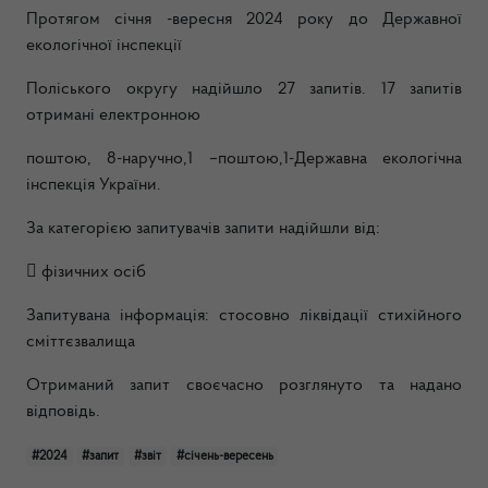
Протягом січня -вересня 2024 року до Державної
екологічної інспекції
Поліського округу надійшло 27 запитів. 17 запитів
отримані електронною
поштою, 8-наручно,1 –поштою,1-Державна екологічна
інспекція України.
За категорією запитувачів запити надійшли від:
 фізичних осіб
Запитувана інформація: стосовно ліквідації стихійного
сміттєзвалища
Отриманий запит своєчасно розглянуто та надано
відповідь.
#2024
#запит
#звіт
#січень-вересень