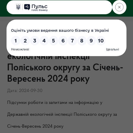
ДЕРЖЕКОІНСПЕКЦІЯ
Поліського округу
Підсумки роботи із запитами
на інформацію у Державній
екологічній інспекції
Поліського округу за Січень-
Вересень 2024 року
Дата: 2024-09-30
Підсумки роботи із запитами на інформацію у
Державній екологічній інспекції Поліського округу за
Січень-Вересень 2024 року