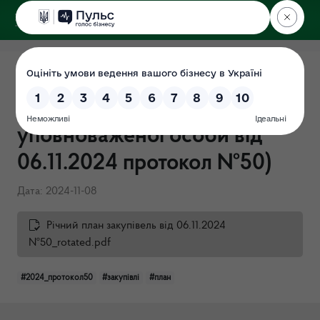
ДЕРЖЕКОІНСПЕКЦІЯ
Поліського округу
Річні плани закупівель на
2024 (затверджено в.о
уповноваженої особи від
06.11.2024 протокол №50)
Дата: 2024-11-08
Річний план закупівель від 06.11.2024
№50_rotated.pdf
#2024_протокол50
#закупівлі
#план