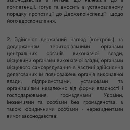
законодавства з питань, що належать до її
компетенції, готує та вносить в установленому
порядку пропозиції до Держекоінспекції щодо
його вдосконалення.
2. Здійснює державний нагляд (контроль) за
додержанням територіальними органами
центральних органів виконавчої влади,
місцевими органами виконавчої влади, органами
місцевого самоврядування в частині здійснення
делегованих їм повноважень органів виконавчої
влади, підприємствами, установами та
організаціями незалежно від форми власності і
господарювання, громадянами України,
іноземцями та особами без громадянства, а
також юридичними особами - нерезидентами
вимог законодавства: