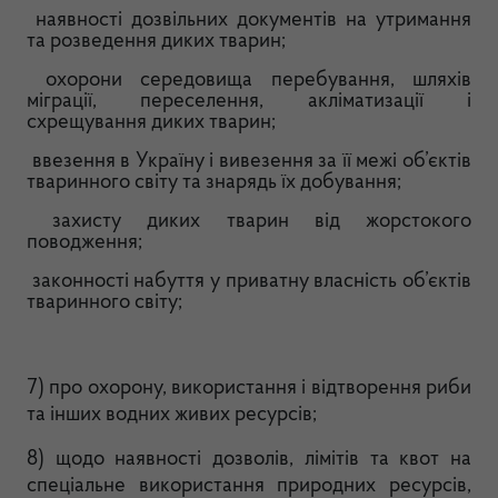
наявності дозвільних документів на утримання
та розведення диких тварин;
охорони середовища перебування, шляхів
міграції, переселення, акліматизації і
схрещування диких тварин;
ввезення в Україну і вивезення за її межі об’єктів
тваринного світу та знарядь їх добування;
захисту диких тварин від жорстокого
поводження;
законності набуття у приватну власність об’єктів
тваринного світу;
7) про охорону, використання і відтворення риби
та інших водних живих ресурсів;
8) щодо наявності дозволів, лімітів та квот на
спеціальне використання природних ресурсів,