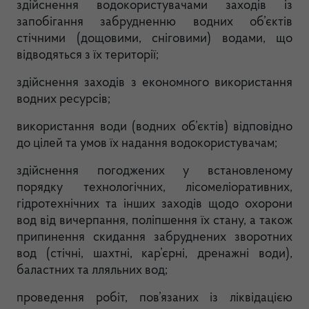
здійснення водокористувачами заходів із
запобігання забрудненню водних об’єктів
стічними (дощовими, сніговими) водами, що
відводяться з їх території;
здійснення заходів з економного використання
водних ресурсів;
використання води (водних об’єктів) відповідно
до цілей та умов їх надання водокористувачам;
здійснення погоджених у встановленому
порядку технологічних, лісомеліоративних,
гідротехнічних та інших заходів щодо охорони
вод від вичерпання, поліпшення їх стану, а також
припинення скидання забруднених зворотних
вод (стічні, шахтні, кар’єрні, дренажні води),
баластних та лляльних вод;
проведення робіт, пов’язаних із ліквідацією