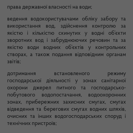
права державної власності на води;
ведення водокористувачами обліку забору та
використання вод, здійснення контролю за
якістю і кількістю скинутих у водні об’єкти
зворотних вод і забруднюючих речовин та за
якістю води водних об’єктів у контрольних
створах, а також подання відповідним органам
звітів;
дотримання встановленого режиму
господарської діяльності у зонах санітарної
охорони джерел питного та господарсько-
побутового водопостачання, водоохоронних
зонах, прибережних захисних смугах, смугах
відведення та берегових смугах водних шляхів,
очисних та інших водогосподарських споруд і
технічних пристроїв;