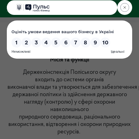
ДЕРЖЕКОІНСПЕКЦІЯ
Поліського округу
Мета діяльності
Дата: 12.04.2019
Місія та функції
Держекоінспекція Поліського округу
входить до системи органів
виконавчої влади та утворюється для забезпечення р
державної політики із здійснення державного
нагляду (контролю) у сфері охорони
навколишнього
природного середовища, раціонального
використання, відтворення і охорони природних
ресурсів.