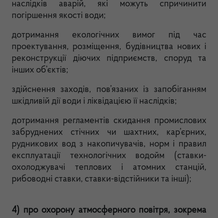
наслідків аварій, які можуть спричинити
погіршення якості води;
дотримання екологічних вимог під час
проектування, розміщення, будівництва нових і
реконструкції діючих підприємств, споруд та
інших об’єктів;
здійснення заходів, пов’язаних із запобіганням
шкідливій дії води і ліквідацією її наслідків;
дотримання регламентів скидання промислових
забруднених стічних чи шахтних, кар’єрних,
рудникових вод з накопичувачів, норм і правил
експлуатації технологічних водойм (ставки-
охолоджувачі теплових і атомних станцій,
рибоводні ставки, ставки-відстійники та інші);
4) про охорону атмосферного повітря, зокрема