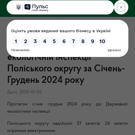
ДЕРЖЕКОІНСПЕКЦІЯ
Поліського округу
Підсумки роботи із запитами
на інформацію у Державній
екологічній інспекції
Поліського округу за Січень-
Грудень 2024 року
Дата: 2025-01-02
Протягом січня -грудня 2024 року до Державної
екологічної інспекції
Поліського округу надійшло 37 запитів. 24 запити
отримані електронною