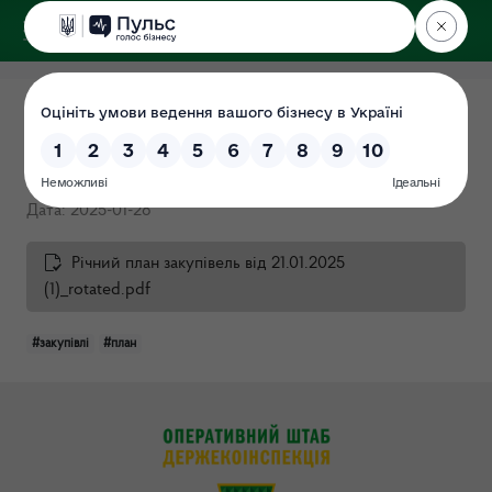
ДЕРЖЕКОІНСПЕКЦІЯ
Поліського округу
Річні плани закупівель на
2025 (протокол №06)
Дата: 2025-01-28
Річний план закупівель від 21.01.2025
(1)_rotated.pdf
#закупівлі
#план