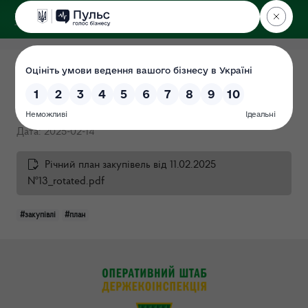
ДЕРЖЕКОІНСПЕКЦІЯ
Поліського округу
Річний план закупівель 2025
(Протокол №13)
Дата: 2025-02-14
Річний план закупівель від 11.02.2025
№13_rotated.pdf
#закупівлі
#план