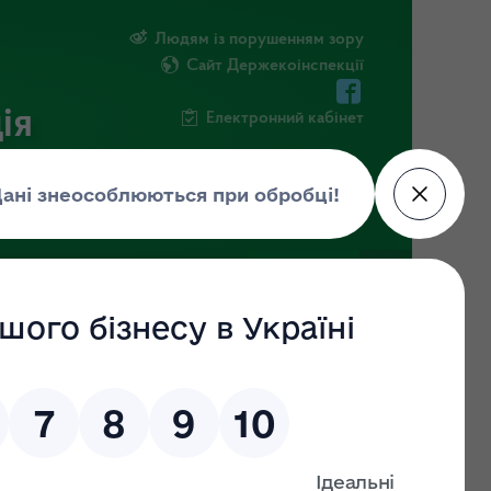
Людям із порушенням зору
Сайт Держекоінспекції
ія
Електронний кабінет
ЧНА ІНФОРМАЦІЯ
НОВИНИ