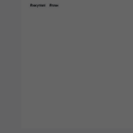
#закупівлі
#план