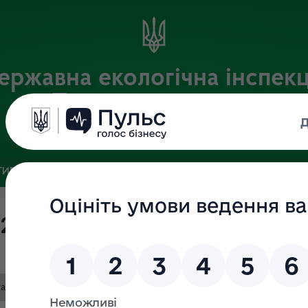
ержавна екологічна інспекц
Поліського округу
Офіційний веб-портал
ИВНА БАЗА
ЗВ’ЯЗКИ ІЗ ГРОМАДСЬКІСТЮ ТА ЗМІ
ПУБЛІ
025 (Протокол №16)
tated.pdf