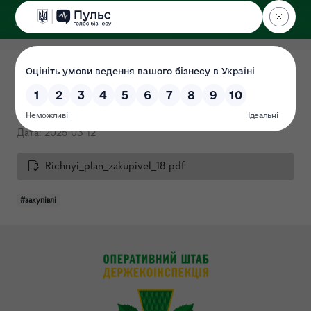
ДЕРЖЕКОІНСПЕКЦІЯ
Поліського округу
Річний план закупівель 2025
(Протокол №18)
Дата: 2025-03-12
Richnyi_plan_zakupivel_18.pdf
#закупівлі