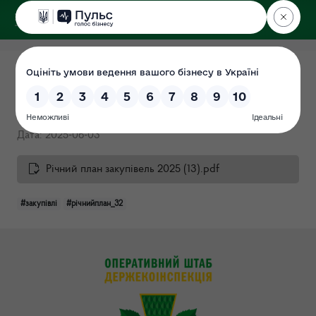
ДЕРЖЕКОІНСПЕКЦІЯ
Поліського округу
Річний план закупівель на
2025 рік (Протокол 32)
Дата: 2025-06-03
Річний план закупівель 2025 (13).pdf
#закупівлі
#річнийплан_32