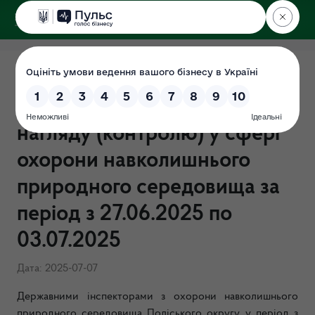
ДЕРЖЕКОІНСПЕКЦІЯ
Поліського округу
ЗВІТ щодо результатів
здійснення державного
нагляду (контролю) у сфері
охорони навколишнього
природного середовища за
період з 27.06.2025 по
03.07.2025
Дата: 2025-07-07
Державними інспекторами з охорони навколишнього
природного середовища Поліського округу у період з