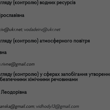
агляду (контролю) водних ресурсів
рославівна
kiv@ukr.net
;
vodadeirv@ukr.net
агляду (контролю) атмосферного повітря
вна
.rivne@gmail.com
агляду (контролю)
у сферах запобігання утворенн
небезпечними хімічними речовинами
 Леодорівна
anska
@
gmail
.
com
;
vidhody
13@
gmail
.
com