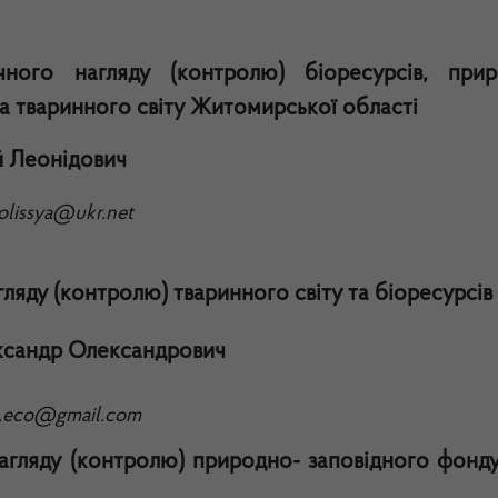
чного нагляду (контролю) біоресурсів, прир
 та тваринного світу Житомирської області
й Леонідович
polissya@ukr.net
гляду (контролю) тваринного світу та біоресурсів
ксандр Олександрович
.eco@gmail.com
агляду (контролю) природно- заповідного фонду,