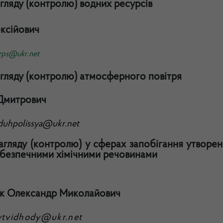
гляду (контролю) водних ресурсів
ксійович
rps
@
ukr
.
net
агляду (контролю) атмосферного повітря
Дмитрович
duhpolissya
@
ukr
.
net
нагляду (контролю) у сферах запобігання утворе
небезпечними хімічними речовинами
к Олександр Миколайович
ytvidhody@ukr.net