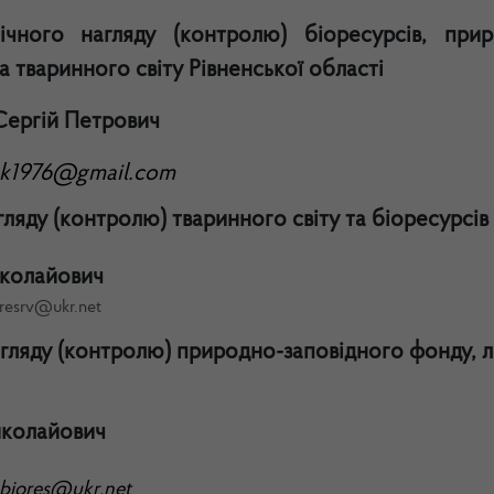
чного нагляду (контролю) біоресурсів, прир
та тваринного світу Рівненської області
Сергій Петрович
sk1976@gmail.com
гляду (контролю) тваринного світу та біоресурсів
колайович
resrv@ukr.net
гляду (контролю) природно-заповідного фонду, лі
иколайович
biores
@
ukr
.
net