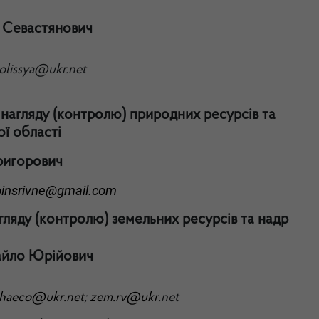
 Севастянович
polissya@ukr.net
нагляду (контролю) природних ресурсів та
ї області
ригорович
oinsrivne@gmail.com
гляду (контролю) земельних ресурсів та надр
айло Юрійович
haeco
@
ukr
.
net
;
zem
.
rv
@
ukr
.
net