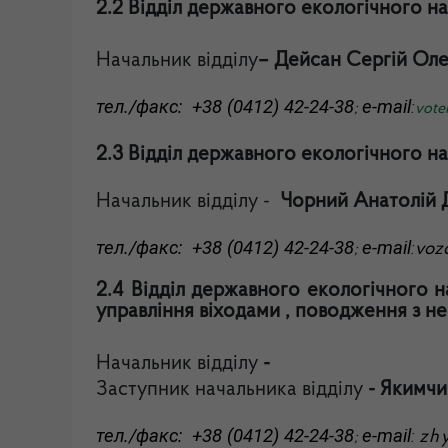
2.2 Ві
дділ державного екологічного на
Начальник відділу
–
Дейсан Сергій Оле
тел./факс: +38 (0412) 42-24-38
e-mail
:
;
vote
2.3 Відділ державного екологічного н
Начальник відділу -
Чорний Анатолій 
тел./факс: +38 (0412) 42-24-38
e-mail
:
voz
;
2.4 Відділ державного екологічного 
управління віходами , поводження з 
Начальник відділу
-
Заступник начальника відділу
- Якимчи
тел./факс: +38 (0412) 42-24-38
e-mail
:
zh
;