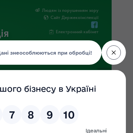
Людям із порушенням зору
Сайт Держекоінспекції
ія
Електронний кабінет
ЧНА ІНФОРМАЦІЯ
НОВИНИ
угу