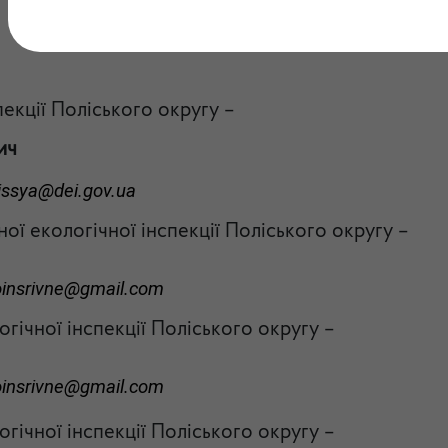
екції Поліського округу –
ич
issya@dei.gov.ua
ої екологічної інспекції Поліського округу –
oinsrivne@gmail.com
гічної інспекції Поліського округу –
oinsrivne@gmail.com
гічної інспекції Поліського округу –