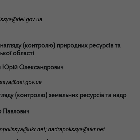
issya@dei.gov.ua
нагляду (контролю) природних ресурсів та
кої області
 Юрій Олександрович
issya@dei.gov.ua
гляду (контролю) земельних ресурсів та надр
 Павлович
polissya@ukr.net; nadrapolissya@ukr.net