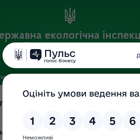
ержавна екологічна інспекц
Поліського округу
Офіційний веб-портал
ИВНА БАЗА
ЗВ’ЯЗКИ ІЗ ГРОМАДСЬКІСТЮ ТА ЗМІ
ПУБЛІ
огічної інспекції Поліського окр
ої інспекції