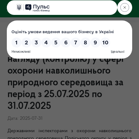
ДЕРЖЕКОІНСПЕКЦІЯ
Поліського округу
ЗВІТ щодо результатів
здійснення державного
нагляду (контролю) у сфері
охорони навколишнього
природного середовища за
період з 25.07.2025 по
31.07.2025
Дата: 2025-07-31
Державними інспекторами з охорони навколишнього
природного середовища Поліського округу у період з