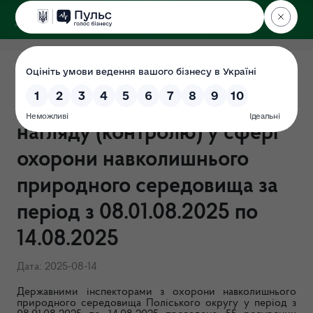
ДЕРЖЕКОІНСПЕКЦІЯ
Поліського округу
ЗВІТ щодо результатів
здійснення державного
нагляду (контролю) у сфері
охорони навколишнього
природного середовища за
період з 08.01.08.2025 по
14.08.2025
Дата: 2025-08-14
Державними інспекторами з охорони навколишнього
природного середовища Поліського округу у період з