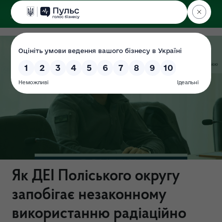
ДЕРЖЕКОІНСПЕКЦІЯ
Поліського округу
Як ДЕІ Поліського округу
запобігає незаконному
використанню радіаційно