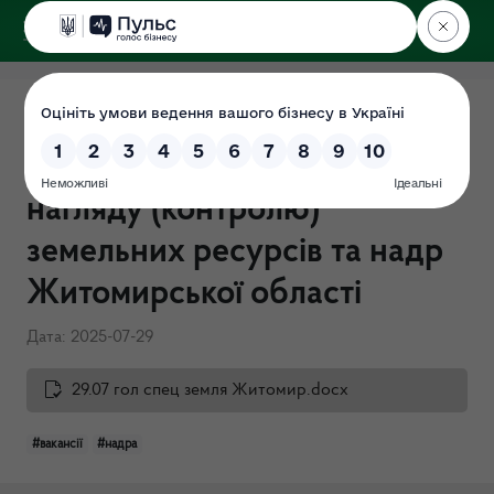
ДЕРЖЕКОІНСПЕКЦІЯ
Поліського округу
Головний спеціаліст відділу
державного екологічного
нагляду (контролю)
земельних ресурсів та надр
Житомирської області
Дата: 2025-07-29
29.07 гол спец земля Житомир.docx
#вакансії
#надра