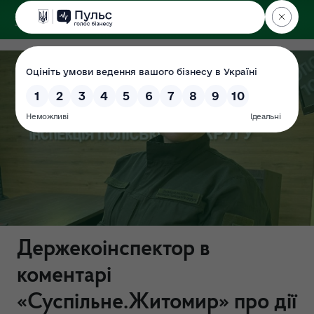
ДЕРЖЕКОІНСПЕКЦІЯ
Поліського округу
Держекоінспектор в
коментарі
«Суспільне.Житомир» про дії